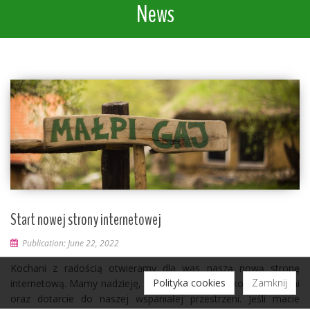
News
Start nowej strony internetowej
Publication: June 22, 2022
Kochani z radością otwieramy dla was naszą nową stronę
Polityka cookies
Zamknij
internetową. Mamy nadzieję, że ułatwi wam ona kontakt z nami
oraz dotarcie do naszej wspaniałej przestrzeni. Jeśli macie