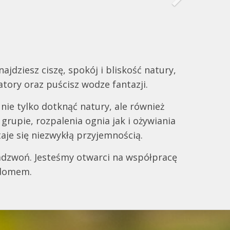
Next
jdziesz ciszę, spokój i bliskość natury,
atory oraz puścisz wodze fantazji.
nie tylko dotknąć natury, ale również
rupie, rozpalenia ognia jak i ożywiania
aje się niezwykłą przyjemnością.
 zadzwoń. Jesteśmy otwarci na współpracę
m domem.