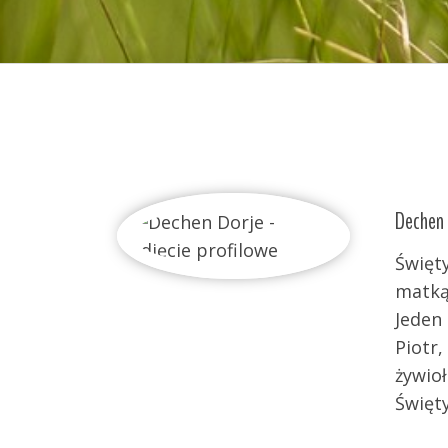
Dechen Dorje
Święty Gaj jest miejscem zamieszkałym prze duc
matką Gają, które strzegą jej skarbów przed lud
Jeden z nich odrodził się w ludzkim ciele i jes
Piotr, który odnalazł tu swoje miejsce na ziemi,
żywiołami.
Święty Gaj kultywuje tradycję naszych pogańskich