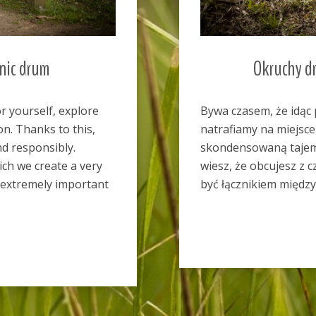
Okruchy drugiej strony rzeczywistości
em, że idąc pozornie zwyczajną, leśną ścieżką
y na miejsce, które zdaje się epatować
waną tajemnicą. To ten rodzaj spotkania, w którym
 obcujesz z czymś na wskroś niezwykłym, co zdaje się
ikiem między tym naszym, doczesnym ...
More »