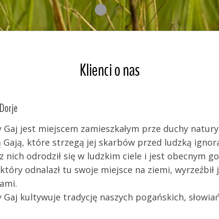
Klienci o nas
hy natury - duchy ziemi, szczególnie związane z
zką ignorancją i chciwością.
t obecnym gospodarzem tego miejsca.
 wyrzeźbił je swoją pasją i głębokim połączeniem z
, słowiańskich ...
More »