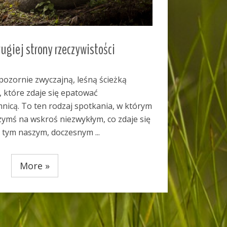
Dolina Świętego Gaju
Gaj to maleńka miejscowość otoczona górami, położon
wzdłuż kilku potoków w niezwykle malowniczej dolince. J
szukasz ciszy i spokoju - tu znajdziesz ich dostatek. W
najbliższej okolicy znajdziesz ogromne, ciągnące się po
horyzont lasy, pełne niezwykle bogatej flory i fauny.
Nieopodal ...
More »